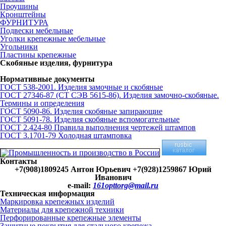
Проушины
Кронштейны
ФУРНИТУРА
Подвески мебельные
Уголки крепежные мебельные
Угольники
Пластины крепежные
Скобяные изделия, фурнитура
Нормативные документы
ГОСТ 538-2001. Изделия замочные и скобяные
ГОСТ 27346-87 (СТ СЭВ 5615-86). Изделия замочно-скобяные.
Термины и определения
ГОСТ 5090-86. Изделия скобяные запирающие
ГОСТ 5091-78. Изделия скобяные вспомогательные
ГОСТ 2.424-80 Правила выполнения чертежей штампов
ГОСТ 3.1701-79 Холодная штамповка
Контакты
+7(908)1809245 Антон Юрьевич
+7(928)1259867 Юрий
Иванович
e-mail:
161opttorg@mail.ru
Техническая информация
Маркировка крепежных изделий
Материалы для крепежной техники
Перфорированные крепежные элементы
Защитные покрытия для стального крепежа